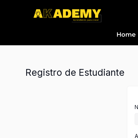
Ir
al
contenido
Home
Registro de Estudiante
N
A