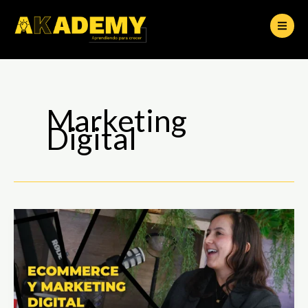
Ir
al
contenido
Marketing
Digital
Ecommerce
y
Marketing
Digital