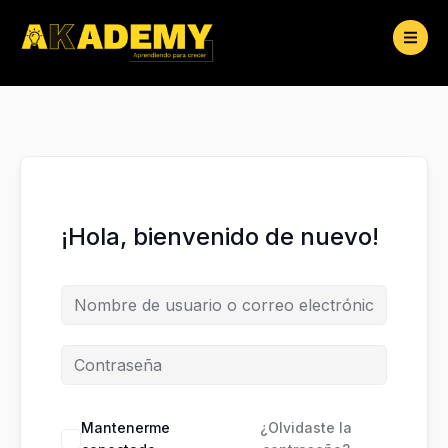
Ir
al
contenido
¡Hola, bienvenido de nuevo!
Mantenerme
¿Olvidaste la