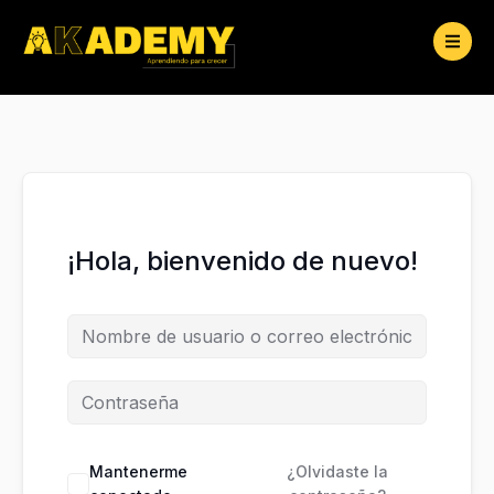
Ir
al
contenido
¡Hola, bienvenido de nuevo!
Mantenerme
¿Olvidaste la