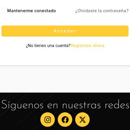
Mantenerme conectado
¿Olvidaste la contraseña?
Acceder
¿No tienes una cuenta?
Regístrate ahora
Síguenos en nuestras redes
I
F
X
n
a
-