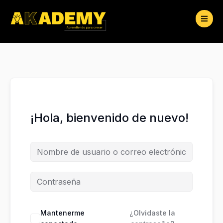
Ir
al
contenido
¡Hola, bienvenido de nuevo!
Mantenerme
¿Olvidaste la