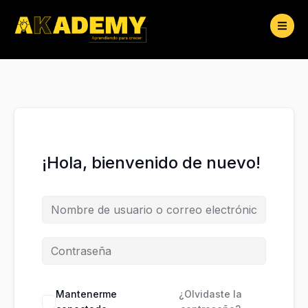
Ir
al
contenido
¡Hola, bienvenido de nuevo!
Mantenerme
¿Olvidaste la