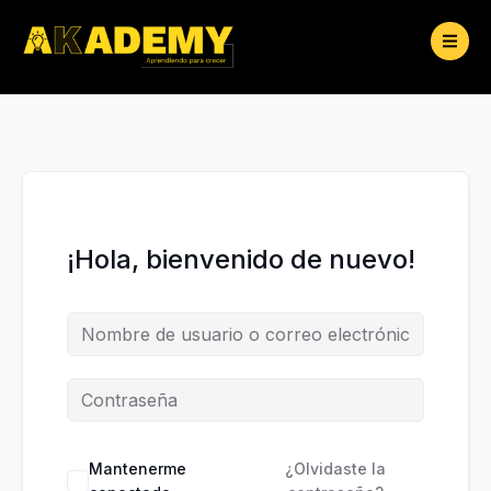
Ir
al
contenido
¡Hola, bienvenido de nuevo!
Mantenerme
¿Olvidaste la