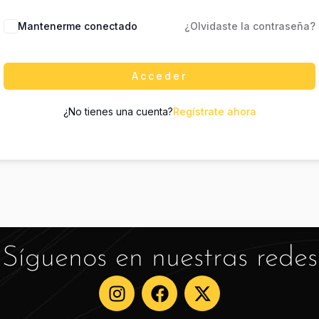
Mantenerme conectado
¿Olvidaste la contraseña?
Acceder
¿No tienes una cuenta?
Regístrate ahora
Síguenos en nuestras redes
I
F
X
n
a
-