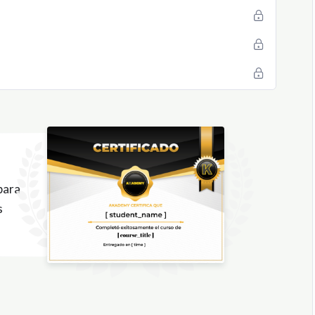
para
s