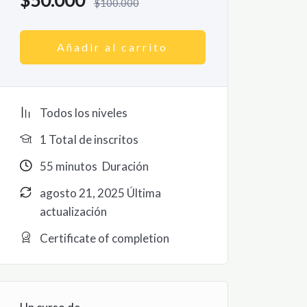
$
50.000
$
100.000
Añadir al carrito
Todos los niveles
1 TotaI de inscritos
55
minutos
Duración
agosto 21, 2025 Última
actualización
Certificate of completion