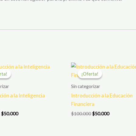
El
El
El
El
precio
precio
precio
precio
rta!
rta!
¡Oferta!
¡Oferta!
original
actual
original
actual
era:
es:
era:
es:
rizar
Sin categorizar
$100.000.
$50.000.
$100.000.
$50.000.
ión a la Inteligencia
Introducción a la Educación
Financiera
$
50.000
$
100.000
$
50.000