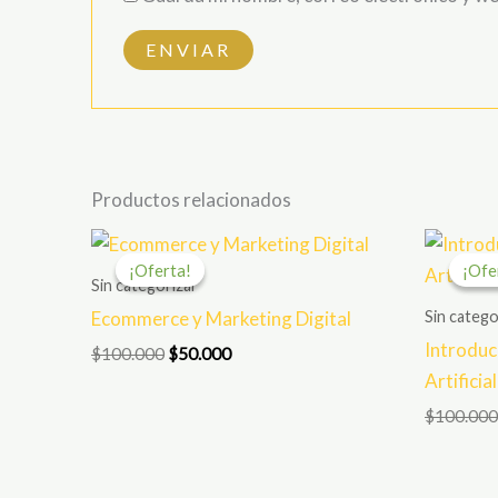
Productos relacionados
El
El
precio
precio
¡Oferta!
¡Oferta!
¡Ofe
¡Ofe
original
actual
Sin categorizar
era:
es:
Sin catego
Ecommerce y Marketing Digital
$100.000.
$50.000.
Introducc
$
100.000
$
50.000
Artificial
$
100.000