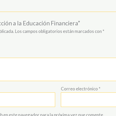
cción a la Educación Financiera”
blicada.
Los campos obligatorios están marcados con
*
Correo electrónico
*
b en este navegador para la próxima vez que comente.