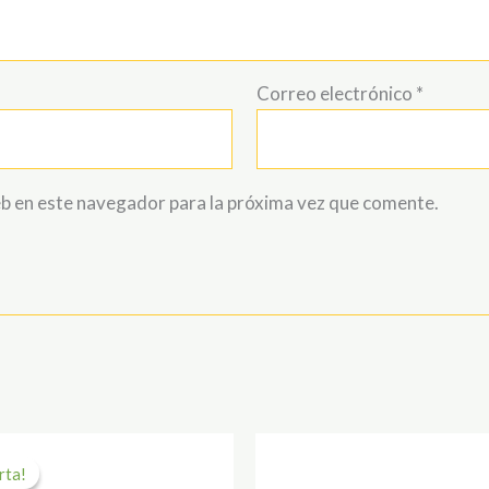
Correo electrónico
*
b en este navegador para la próxima vez que comente.
El
El
precio
precio
rta!
rta!
original
actual