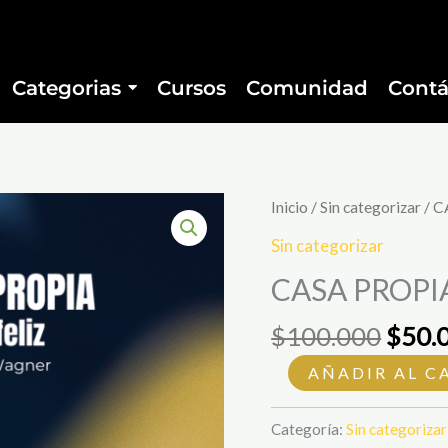
Categorias
Cursos
Comunidad
Contá
El
CASA
Inicio
/
Sin categorizar
/ C
preci
PROPIA
Sin categorizar
origi
BOLSILLO
CASA PROPIA
era:
FELIZ
$100
cantidad
$
100.000
$
50.
AÑADIR AL C
Categoría:
Sin categorizar