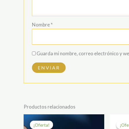
Nombre
*
Guarda mi nombre, correo electrónico y we
Productos relacionados
El
El
precio
precio
¡Oferta!
¡Oferta!
¡Ofe
¡Ofe
original
actual