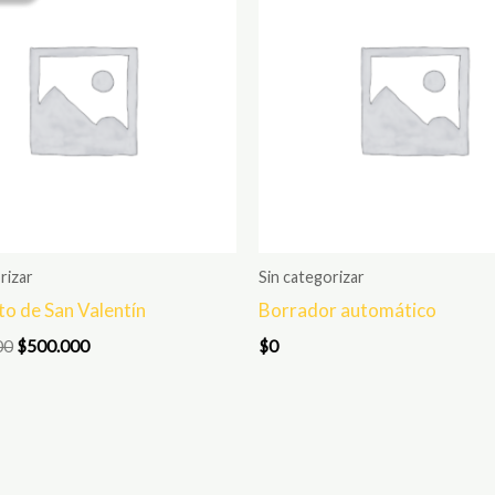
era:
es:
$1.000.000.
$500.000.
rizar
Sin categorizar
o de San Valentín
Borrador automático
00
$
500.000
$
0