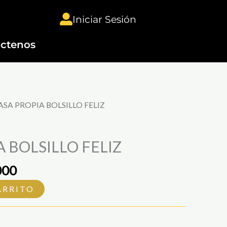
era:
es:
FELIZ
Iniciar Sesión
$100.000.
$50.000.
cantidad
ctenos
El
ASA PROPIA BOLSILLO FELIZ
o
precio
nal
actual
 BOLSILLO FELIZ
es:
.000.
$50.000.
000
ARRITO